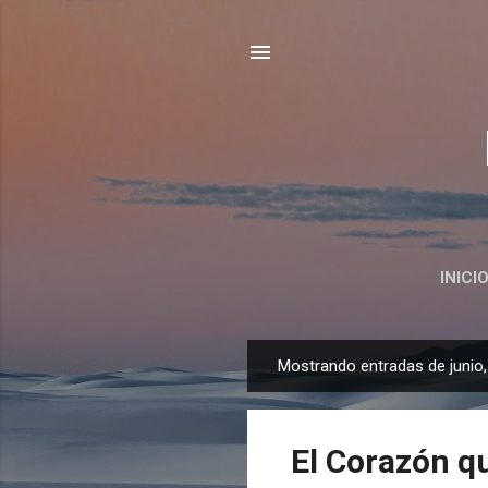
INICI
Mostrando entradas de junio
E
n
t
El Corazón 
r
a