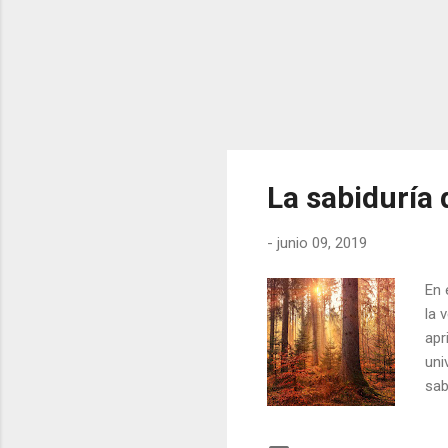
La sabiduría 
-
junio 09, 2019
En 
la 
apr
uni
sab
es 