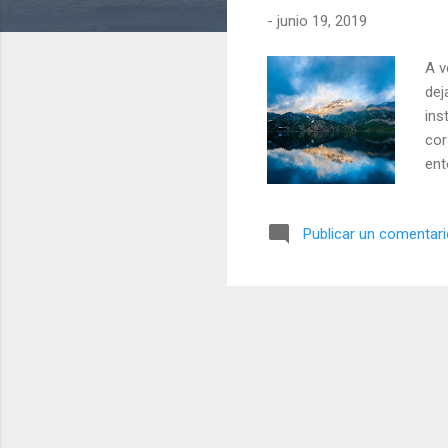
-
junio 19, 2019
d
a
A v
s
dej
ins
cor
ent
ver
ese
Publicar un comentar
aqu
enc
de 
no 
est
enc
cua