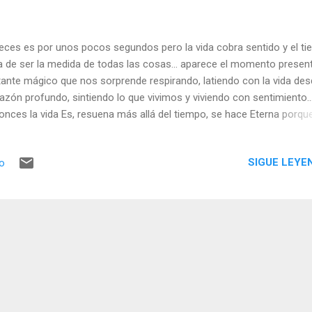
eces es por unos pocos segundos pero la vida cobra sentido y el t
a de ser la medida de todas las cosas... aparece el momento present
tante mágico que nos sorprende respirando, latiendo con la vida des
azón profundo, sintiendo lo que vivimos y viviendo con sentimiento..
onces la vida Es, resuena más allá del tiempo, se hace Eterna porqu
dadera, porque no se puede medir lo infinito. Lo primero es la Conci
 milagro que nos hace darnos cuenta de que somos, de que estam
SIGUE LEYE
io
í, de que la vida está ocurriendo... Y lo segundo es Amar lo que som
ontrar el sentido en lo Primordial, dar cabida e incluso poner en el c
todo al Corazón. Pues no hay vida sin latido, no hay tiempo verdader
es sentido, no hay existencia real si el Amor no se convierte en el
andarte que une y guía y nos muestra el camino.. No hay vida sin el
uentro original con la esencia que somos, con el abrazo de la Exist
ndo le damos ...