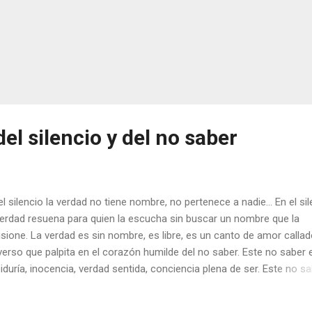
del silencio y del no saber
el silencio la verdad no tiene nombre, no pertenece a nadie... En el si
verdad resuena para quien la escucha sin buscar un nombre que la
isione. La verdad es sin nombre, es libre, es un canto de amor callad
verso que palpita en el corazón humilde del no saber. Este no saber 
iduría, inocencia, verdad sentida, conciencia plena de ser. Este no s
meditación.