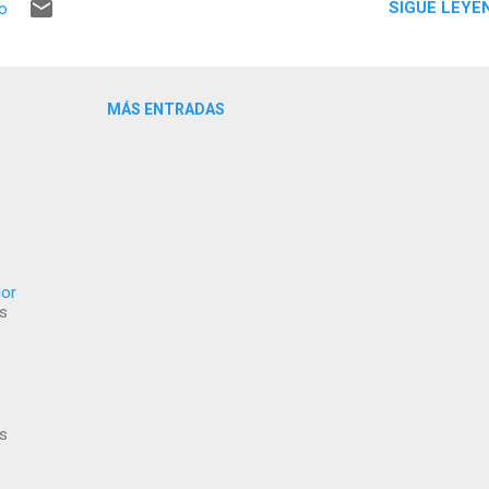
SIGUE LEYE
io
MÁS ENTRADAS
dor
s
s