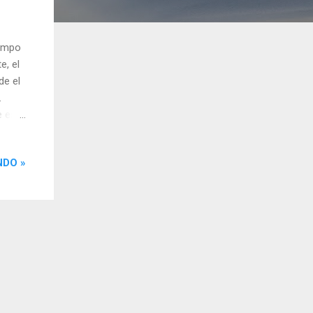
iempo
e, el
de el
.
e es
encia,
os
NDO »
os,
entro
o si
encia