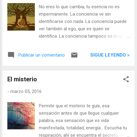
No eres lo que cambia, tu esencia no es
impermanente. La conciencia ve sin
identificarse con nada. La conciencia puede
ver también al ego, que es quien se
identifica. La conciencia tampoco es lo que
eres sino algo que aparece y muestra este
mundo cambiante. El testigo observa pero
SIGUE LEYENDO »
Publicar un comentario
sabe que no es de este mundo. Su reino no
puede nombrarse, ni siquiera imaginarse.
Pero al mismo tiempo, lo es todo. El testigo
El misterio
lo es también de la conciencia. Y cuando la
conciencia no estaba y no había nada que
-
marzo 05, 2016
atestiguar, lo absoluto permanecía,
innombrable, pero real y verdadero.
Permite que el misterio te guíe, esa
sensación antes de que llegue cualquier
palabra, esa sensación que es vida
manifestada, totalidad, energía... Escucha tu
respiración, ahí se encuentra el secreto, el