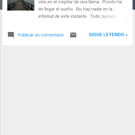
s
vela en el crepitar de una llama. Pronto ha
de llegar el sueño. No hay nadie en la
infinitud de este instante. Todo sucede.
Todo parece abrirse a lo sin nombre. Todo
calla y es perfecto. Todo descansa, sin
SIGUE LEYENDO »
Publicar un comentario
saber más nada, en la infinitud de nadie.