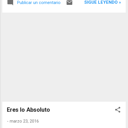
pensamiento Yo) como el regreso a la
SIGUE LEYENDO »
Publicar un comentario
entregado a este instante, entregado por
fuente de todo, de donde todo surge, es
completo a cada momento sin tiempo.
decir, antes de la construcción mental del
mundo egoico cuando aparece el
pensamiento Yo...
Eres lo Absoluto
-
marzo 23, 2016