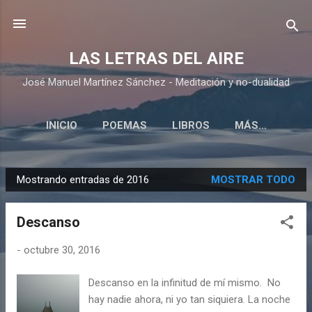
Ir al contenido principal
LAS LETRAS DEL AIRE
José Manuel Martínez Sánchez - Meditación y no-dualidad
INICIO
POEMAS
LIBROS
MÁS…
Mostrando entradas de 2016
MOSTRAR TODO
E
n
Descanso
t
r
-
octubre 30, 2016
a
d
Descanso en la infinitud de mí mismo. No
a
hay nadie ahora, ni yo tan siquiera. La noche