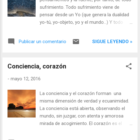
mente y el conocimiento que de por sí es
sufrimiento. Todo sufrimiento viene de
dual y con ello poco fiable. Sin embargo el
pensar desde un Yo (que genera la dualidad
conocimiento puede aproximarse -mediante
yo-tú, yo-objeto, yo y el mundo...) Y todo
la indagación u otros métodos propositivos-
sufrimiento viene de un pensamiento. Si no
a la realidad última, al descartar, por ejemplo,
hubiera mente no habría yo. Si no hubiera yo
lo que no somos. Al descartar que no
SIGUE LEYENDO »
Publicar un comentario
no habría pensamiento. O dicho de otra
somos la mente, que no somos lo dual, ¿qué
manera, si no hubiera pensamiento no habría
q...
yo. La mente, el pensamiento, puede servir
Conciencia, corazón
para encontrar la fuente del no pensamiento.
O como indicó Ramana Maharshi: “cuando la
-
mayo 12, 2016
mente permanece en el corazón el yo
desaparece”. El corazón se funde en la
La conciencia y el corazón forman una
sensación de Ser sin mente, sin
misma dimensión de verdad y ecuanimidad.
pensamiento, sin dualidad. Una sensación
La conciencia está abierta, observando el
sin forma de la eseidad misma. El corazón
mundo, sin juzgar, con atenta y amorosa
es la fuente que precede al pensamiento Yo
mirada de acogimiento. El corazón es el
Soy. En el advaita (no dualidad) se apunta a
origen y motor que da vida a la conciencia, la
la sensación de Ser (que es antes del
conciencia de ser, que es amor, amor