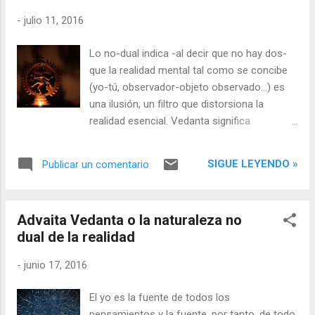
-
julio 11, 2016
Lo no-dual indica -al decir que no hay dos-
que la realidad mental tal como se concibe
(yo-tú, observador-objeto observado...) es
una ilusión, un filtro que distorsiona la
realidad esencial. Vedanta significa
"conocimiento último", es decir, señala la
conclusión final de la sabiduría de los vedas,
SIGUE LEYENDO »
Publicar un comentario
dentro del marco del hinduismo,
sosteniendo, por tanto, que la realidad última
es no-dual. Textos como la Bhagavad Gita,
Advaita Vedanta o la naturaleza no
las Upanidads, las obras de Shankara o más
dual de la realidad
recientemente las palabras Ramana
Maharshi o Nisargadatta, insisten una y otra
-
junio 17, 2016
vez en que nuestra naturaleza real está más
allá de toda dualidad y con esto se incluye
El yo es la fuente de todos los
todo lo que pueda ser concebido por la
pensamientos y la fuente, por tanto, de todo