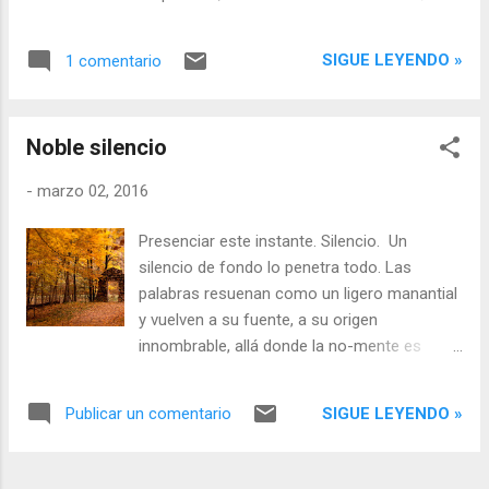
misterio que te anima y te conduce a tu
propio ser. Pero no has de ir a ningún lado. El
SIGUE LEYENDO »
1 comentario
ser está y siempre ha estado aquí y ahora.
Eso es lo que eres. Solamente hay una toma
de conciencia que te permite darte cuenta
Noble silencio
de lo que ya eres. Y el misterio se hace
presente, así como el sol brilla otorgando luz
-
marzo 02, 2016
a este mundo, sin saber cómo ni porqué
motivo esto empezó a suceder. Esto es el
Presenciar este instante. Silencio. Un
Tao, el misterio que sacraliza la vida y la
silencio de fondo lo penetra todo. Las
envuelve, al mismo tiempo, de inmensa y
palabras resuenan como un ligero manantial
secreta belleza.
y vuelven a su fuente, a su origen
innombrable, allá donde la no-mente es
soberana en su silencio noble.
SIGUE LEYENDO »
Publicar un comentario