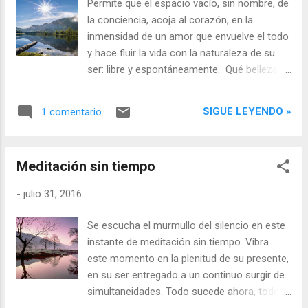
Permite que el espacio vacío, sin nombre, de
la conciencia, acoja al corazón, en la
inmensidad de un amor que envuelve el todo
y hace fluir la vida con la naturaleza de su
ser: libre y espontáneamente. Qué belleza
dejarse llevar por el curso natural del río de
la vida, movido por la fuerza fluyente de un
SIGUE LEYENDO »
1 comentario
amor que te guía confiado, sin saber nada,
sin esperar nada, solamente abrazando lo
que es, en la inocente mirada de lo esencial.
Meditación sin tiempo
-
julio 31, 2016
Se escucha el murmullo del silencio en este
instante de meditación sin tiempo. Vibra
este momento en la plenitud de su presente,
en su ser entregado a un continuo surgir de
simultaneidades. Todo sucede ahora, todo