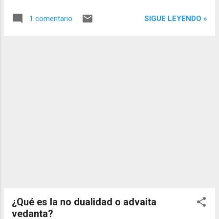
se origina ahora. Y el sujeto que observa
desaparece en el no tiempo, en la no mente.
SIGUE LEYENDO »
1 comentario
No hay sujeto, ni objeto, ni verbo. Solamente
hay este ver arrojado a este momento,
acaso suspendido en lo eterno.
¿Qué es la no dualidad o advaita
vedanta?