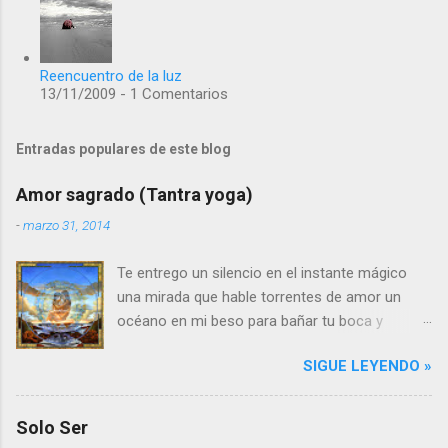
Reencuentro de la luz
13/11/2009 - 1 Comentarios
Entradas populares de este blog
Amor sagrado (Tantra yoga)
-
marzo 31, 2014
Te entrego un silencio en el instante mágico
una mirada que hable torrentes de amor un
océano en mi beso para bañar tu boca y
estremecer tu alma Te entrego un corazón
SIGUE LEYENDO »
sereno que acaricie el tuyo y te ame con
latidos infinitos En la caricia y en el aroma el
amor se dilata, crece y se alarga entre
Solo Ser
instantes eternos penetrando a lo sagrado Mi