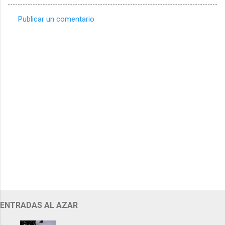
Publicar un comentario
C
o
m
e
n
t
a
r
i
o
s
ENTRADAS AL AZAR