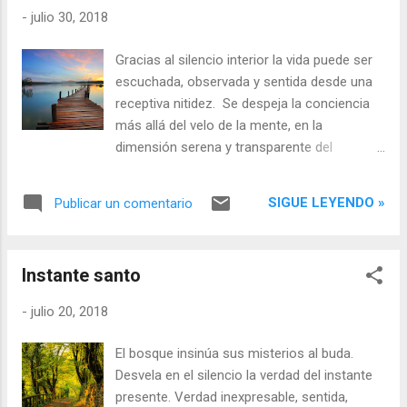
-
julio 30, 2018
Gracias al silencio interior la vida puede ser
escuchada, observada y sentida desde una
receptiva nitidez. Se despeja la conciencia
más allá del velo de la mente, en la
dimensión serena y transparente del
corazón. El silencio interior nos permite
estar en el mundo desde un espacio
SIGUE LEYENDO »
Publicar un comentario
inmaculado y completamente abierto a cada
nuevo ahora que acontece. El silencio
interior es la escucha consciente, la
Instante santo
presencia compasiva sin juicios, la mirada
inocente, la apertura incondicional a la vida y
-
julio 20, 2018
a lo que es.
El bosque insinúa sus misterios al buda.
Desvela en el silencio la verdad del instante
presente. Verdad inexpresable, sentida,