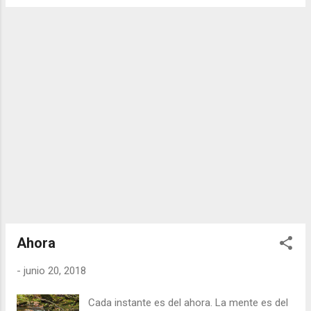
aceptar o rechazar la experiencia según sea
de su conveniencia o no. Esto genera una
continua lucha interior por vivir la experiencia
que deseamos y que proyectamos en
nuestra mente. Pero la relación natural con
el momento presente es aquella que acoge
todo el espacio de la conciencia. Uno está
abierto y acepta todo el acontecer de la vida.
Aceptar significar tomar conciencia de ello.
Negar la realidad, lo que vemos, sentimos,
percibimos… solamente añade más
conflicto. Aceptar la vida es verla tal cual es,
sin añadirle o quitarle nada. La conciencia es
un espacio abierto y vacío que permite que
todo sea como es. La meditación es la
Ahora
sincronía co...
-
junio 20, 2018
Cada instante es del ahora. La mente es del