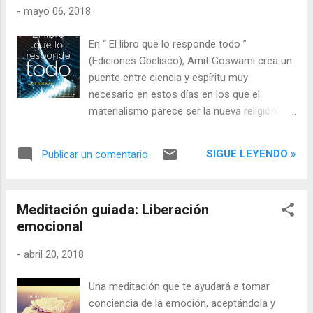
que emerge ahora, y reconocerte, sentirte,
-
mayo 06, 2018
observarte, amarte... Sin palabras, sin
imaginación, sin proyecciones... Tan solo
En “ El libro que lo responde todo ”
aquí y ahora y un corazón palpitando... que
(Ediciones Obelisco), Amit Goswami crea un
dice YO SOY... sin palabras. Escucha al SER.
puente entre ciencia y espíritu muy
Abandónate a lo que ERES... Quédate vacío,
necesario en estos días en los que el
en la desnuda autenticidad de lo que ERES.
materialismo parece ser la nueva religión.
Para así, poder LLENARTE.
Pero la ciencia cuántica cada día gana más
adeptos y está siendo fundamental para
SIGUE LEYENDO »
Publicar un comentario
entender grandes incógnitas a las que otros
paradigmas científicos apenas logran
acercarse. Pero en este libro de Amit
Meditación guiada: Liberación
Goswami, quien fue profesor de ciencia
emocional
teórica en la Universidad de Oregon, aquellos
que desean que sus preguntan espirituales y
-
abril 20, 2018
trascendentes sean interpretadas por el
prisma de la nueva ciencia cuántica, van a
Una meditación que te ayudará a tomar
encontrar una caja de Pandora muy
conciencia de la emoción, aceptándola y
interesante. La conciencia, Dios, la