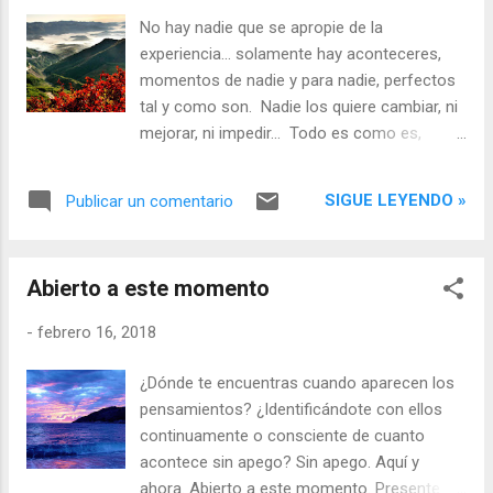
No hay nadie que se apropie de la
experiencia... solamente hay aconteceres,
momentos de nadie y para nadie, perfectos
tal y como son. Nadie los quiere cambiar, ni
mejorar, ni impedir... Todo es como es,
simplemente. Todo es, simplemente. Y esto
es la libertad. Cuando nada ni nadie quieren
SIGUE LEYENDO »
Publicar un comentario
cambiar nada ni a nadie. Solamente ser, fluir
con la vida, esto es lo único que hay que
hacer... Hacer sin hacer, ser movidos por el
Abierto a este momento
espíritu, nuestra esencia, aquella más allá de
la mente y que acoge también a la mente.
-
febrero 16, 2018
Aquello que todo lo acoge tal cual, sin juicios
ni resistencias, como el espacio del universo
¿Dónde te encuentras cuando aparecen los
acogiendo todo lo existente y, por tanto,
pensamientos? ¿Identificándote con ellos
siendo la posibilidad creadora, acogedora, de
continuamente o consciente de cuanto
todo cuanto es. Así es la conciencia, el
acontece sin apego? Sin apego. Aquí y
testigo, la esencia constatable del universo
ahora. Abierto a este momento. Presente en