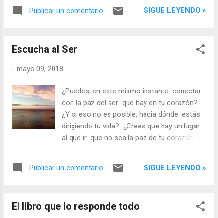
creador...
SIGUE LEYENDO »
Publicar un comentario
Escucha al Ser
-
mayo 09, 2018
¿Puedes, en este mismo instante conectar
con la paz del ser que hay en tu corazón?
¿Y si eso no es posible, hacia dónde estás
dirigiendo tu vida? ¿Crees que hay un lugar
al que ir que no sea la paz de tu corazón?
La buena noticia es que ese lugar no se
recorre por el espacio ni por el tiempo, sino
SIGUE LEYENDO »
Publicar un comentario
que es accesible en este mismo instante...
Pero hay que abandonarlo todo. Toda
expectativa, todo intento de... Tan solo has
El libro que lo responde todo
de quedarte contigo mismo, en el silencio