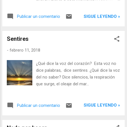
en nosotros mismos.
la aceptación radical de este momento. Ves
surgir, ir y venir tu respiración, escuchas,
SIGUE LEYENDO »
Publicar un comentario
observas, tocas, hueles, saboreas...
Saboreas todo cuanto surge, dejas ir, porque
estás aquí presente, más allá de los
Sentires
conceptos mentales, de los objetos de la
mente... ellos pasan como troncos flotando
-
febrero 11, 2018
en el río, y tú estás en la orilla, no vas tras
ellos, eres un testigo que permanece
¿Qué dice la voz del corazón? Esta voz no
observando, viendo pasar, dejando ir,
dice palabras, dice sentires. ¿Qué dice la voz
permitiendo y aceptando la vida. En ese
del no saber? Dice silencios, la respiración
vacío, en ese continuo desprenderse, hay
que surge, el oleaje del mar...
una presencia vasta, un espacio impersonal
sin forma, una receptividad natural y
espontánea.
SIGUE LEYENDO »
Publicar un comentario