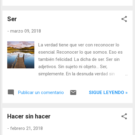
grandiosidad de una galaxia para apartarse y
dejar hacer al universo, a la misteriosa
Ser
fuerza creadora que podemos llamar Amor.
Y en ese apartar...
-
marzo 09, 2018
La verdad tiene que ver con reconocer lo
esencial. Reconocer lo que somos. Eso es
también felicidad. La dicha de ser. Ser sin
adjetivos. Sin sujeto ni objeto… Ser,
simplemente. En la desnuda verdad sin
límites. Antes de que llegue el pensamiento
“yo”, antes de cualquier pensamiento…
SIGUE LEYENDO »
Publicar un comentario
Donde el silencio nombra lo que eres.
Hacer sin hacer
-
febrero 21, 2018