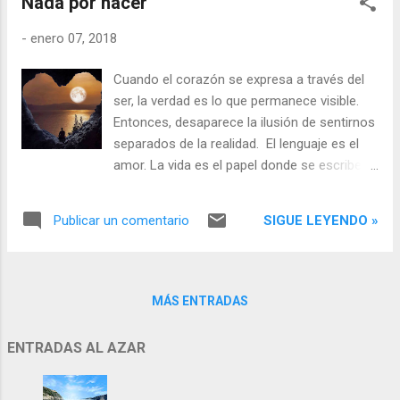
Nada por hacer
-
enero 07, 2018
Cuando el corazón se expresa a través del
ser, la verdad es lo que permanece visible.
Entonces, desaparece la ilusión de sentirnos
separados de la realidad. El lenguaje es el
amor. La vida es el papel donde se escribe la
poesía del corazón. Aquí y ahora el ser vibra
en el espacio de su luz consciente. Las
SIGUE LEYENDO »
Publicar un comentario
sombras se disipan y no hay ya nada que
buscar o entender. El silencio es el lenguaje
del encuentro con el no tiempo, donde no
queda ya nada por hacer, salvo el
MÁS ENTRADAS
reconocimiento de la quietud y el vacío
como destinos de absoluta plenitud, de
ENTRADAS AL AZAR
amor completo.