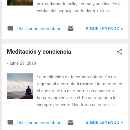
profundamente bella, serena y pacífica. Es la
verdad del ser palpitando dentro. Grande es
el corazón que la recibe y se inclina con
humildad y reverencia ante el instante santo,
SIGUE LEYENDO »
Publicar un comentario
allí donde toda dicha se revela.
Meditación y conciencia
-
junio 29, 2018
La meditación es tu estado natural. Es un
regreso al centro de ti mismo. Un regreso en
el que no se ha de recorrer un espacio o
tiempo para volver a él. Es un regreso a lo
siempre presente. Una toma de conciencia
que se abre a lo que hay ahora aquí. ¿Y
cómo me relaciono con lo que hay aquí
SIGUE LEYENDO »
Publicar un comentario
ahora? La mente tiende a reaccionar y a