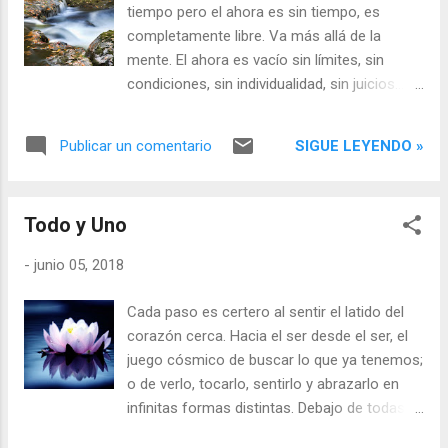
tiempo pero el ahora es sin tiempo, es
completamente libre. Va más allá de la
mente. El ahora es vacío sin límites, sin
condiciones, sin individualidad, sin juicios... El
ahora es el enlace directo a la paz interior:
nuestro espacio silencioso de inocente
SIGUE LEYENDO »
Publicar un comentario
presencia...
Todo y Uno
-
junio 05, 2018
Cada paso es certero al sentir el latido del
corazón cerca. Hacia el ser desde el ser, el
juego cósmico de buscar lo que ya tenemos;
o de verlo, tocarlo, sentirlo y abrazarlo en
infinitas formas distintas. Debajo de todas
las capas la esencia única del amor