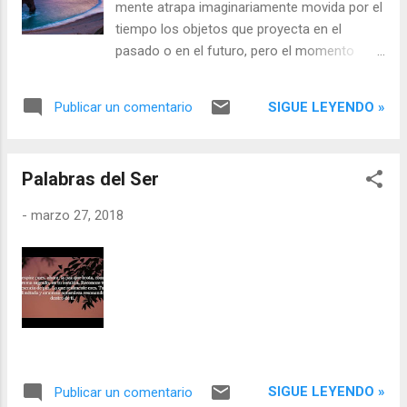
mente atrapa imaginariamente movida por el
a veces tememos escuchar por miedo a
tiempo los objetos que proyecta en el
perdernos en él y en la soledad. Pero en ese
pasado o en el futuro, pero el momento
viaje a los adentros de uno mismo la luz es
presente es inalcanzable por el tiempo y
el dorado milagro que descubrimos nos
completamente tangible desde la vida, desde
habita por completo, al escuchar la llamada
SIGUE LEYENDO »
Publicar un comentario
la presencia que sucede en un preciso
del corazón, el sutil latido interior que el
momento. Cuando estamos disponibles la
ruido no n...
presencia ocupa el espacio de la vida,
Palabras del Ser
disponibles a lo que ac ontece. El secreto es
la apertura, desde la apertura la vida puede
-
marzo 27, 2018
expresarse, narrarnos su historia, la cual
perciben nuestros ojos, reciben nuestros
oídos y tiene lugar la obra de arte, la pura
expresión del instante. Ahí no media la
mente, no hay nada que modificar, que
sumar o restar... Todo es perfecto como es.
¿Cómo ha de ser de otra manera?
Solamente hay que observar la
SIGUE LEYENDO »
Publicar un comentario
majestuosidad de una montaña o la