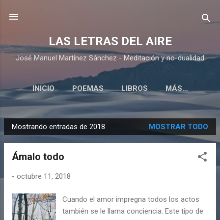
Ir al contenido principal
LAS LETRAS DEL AIRE
José Manuel Martínez Sánchez - Meditación y no-dualidad
INICIO
POEMAS
LIBROS
MÁS…
Mostrando entradas de 2018
MOSTRAR TODO
E
n
Ámalo todo
t
r
-
octubre 11, 2018
a
d
Cuando el amor impregna todos los actos
a
también se le llama conciencia. Este tipo de