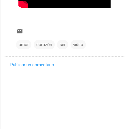
amor
corazón
ser
video
Publicar un comentario
C
o
m
e
n
t
a
r