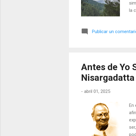
sim
la 
en 
lug
Publicar un comentar
pre
ver
com
pre
Est
Antes de Yo 
sie
Nisargadatta
cos
-
abril 01, 2025
En 
afi
exp
ser
pod