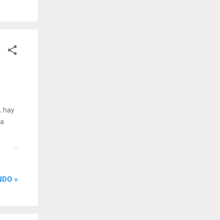
r la
, hay
la
 por
e la
NDO »
 ubica
ente
azón.