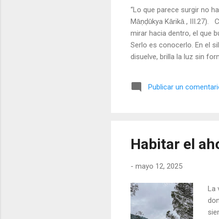
“Lo que parece surgir no h
Māṇḍūkya Kārikā , III.27). 
mirar hacia dentro, el que 
Serlo es conocerlo. En el s
disuelve, brilla la luz sin
idea más. Conocer al Ser no
eres Eso. No hay dos: el c
Publicar un comentar
sin esfuerzo, cesa toda bú
lugar ni en otro momento: s
pero el cuerpo siempre está p
Habitar el ah
-
mayo 12, 2025
La 
don
sie