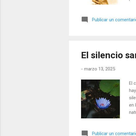
par
Per
Publicar un comentar
sil
dec
con
con
men
El silencio s
ocu
una
-
marzo 13, 2025
El 
hay
sil
en 
nat
nat
mov
Publicar un comentar
des