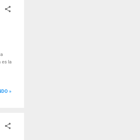
da
 es la
NDO »