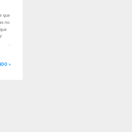
e que
as no
 que
¿Y
jar de
 que
NDO »