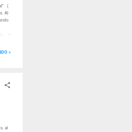
al” (
s. Al
undo.
mo una
 tú ya
ante
NDO »
o
uerda,
s, al