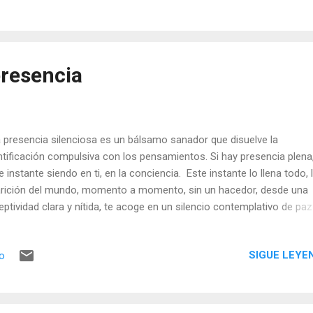
ecta al alcance de todos, pues es la experiencia directa de nuestro se
 queda revelada en la presencia silenciosa.
presencia
presencia silenciosa es un bálsamo sanador que disuelve la
ntificación compulsiva con los pensamientos. Si hay presencia plena
e instante siendo en ti, en la conciencia. Este instante lo llena todo, 
rición del mundo, momento a momento, sin un hacedor, desde una
eptividad clara y nítida, te acoge en un silencio contemplativo de paz
funda. En este silencio no hay esfuerzo por hacer o dejar de hacer,
sar o no pensar, simplemente eres llenado en la profunda apertura d
SIGUE LEYE
io
sencia. Lo visto, lo escuchado, las sensaciones… son acogidas sin
hazo, espontáneamente, en total apertura. Abrirse a la presencia te
un silencio consciente clarificador. Las sombras que proyecta la m
disipan y solo queda la luz del ser, de solo ser, en el silencio del cor