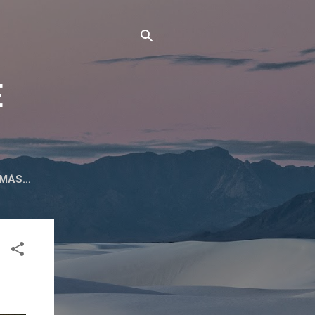
E
MÁS…