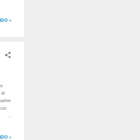
eal.
NDO »
meras
a
me
ela
do
 el
uelve
ncio
 es un
mente
NDO »
iencia