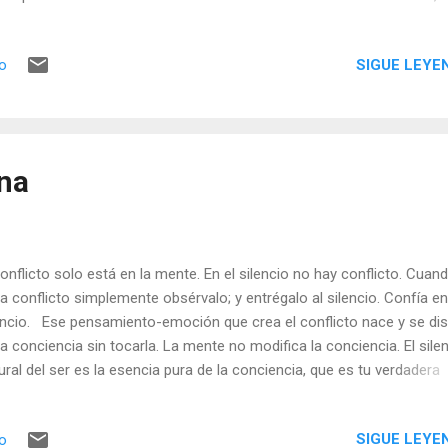
a Maharaj la llave maestra que abre la puerta al conocimiento de lo r
o no se trata de un conocimiento acumulativo, sino de una intuición
SIGUE LEYE
io
enciosa que desmantela el edificio entero de lo falso. Desde sus pri
laraciones, Nisargadatta nos advierte que este “yo soy” no debe
fundirse con el yo personal ni con el ego individual. Se trata de una
ciencia no conceptual, previa a todo contenido mental: “Antes que l
te –yo soy. ‘Yo soy’ no es un pensamiento en la mente; la mente 
ana
rre a mí, yo no le ocurro a la mente” (« Yo soy Eso» ). Aquí ya se rev
 inversión completa del orden habi...
conflicto solo está en la mente. En el silencio no hay conflicto. Cuan
a conflicto simplemente obsérvalo; y entrégalo al silencio. Confía en
encio. Ese pensamiento-emoción que crea el conflicto nace y se dis
la conciencia sin tocarla. La mente no modifica la conciencia. El sile
ural del ser es la esencia pura de la conciencia, que es tu verdadera
uraleza. Así que realmente no es que tengamos que ir al silencio, no
imiento, pues al comprender nuestra verdadera naturaleza simple
SIGUE LEYE
io
cansamos en ella. Esta comprensión no es intelectual, es una exper