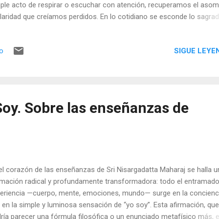
ple acto de respirar o escuchar con atención, recuperamos el asom
claridad que creíamos perdidos. En lo cotidiano se esconde lo sagrad
la quietud, la sabiduría. Habitar el ahora es un regreso a casa: el únic
ar donde podemos verdaderamente ver, comprender, sanar… y ser. **
SIGUE LEYE
io
sente, el único momento real, es continuamente ignorado. Vivir
daderamente significa habitar este instante, no como un esfuerzo, s
o un estado de dicha y ofrenda al ahora, como una entrega amoro
sencia no se alcanza a través de la voluntad, sino a través de la rend
ar aquí, ahora, significa dejar de lado el juicio, abandonar la mente q
Soy. Sobre las enseñanzas de
mpre analiza, compara y teme. La atención plena, entonces, no es o
a que un estado de presencia s...
el corazón de las enseñanzas de Sri Nisargadatta Maharaj se halla u
rmación radical y profundamente transformadora: todo el entramado
eriencia —cuerpo, mente, emociones, mundo— surge en la concienc
, en la simple y luminosa sensación de “yo soy”. Esta afirmación, que
ría parecer una fórmula filosófica o un enunciado metafísico más, 