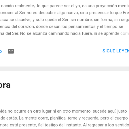
a nacido realmente; lo que parece ser el yo, es una proyección ment
Conocer al Ser no es descubrir algo nuevo, sino presenciar lo que Ere
busca se disuelve, y solo queda el Ser: sin nombre, sin forma, sin seg
ilencio del corazón, donde cesan los pensamientos y el tiempo se
 forma del Ser. No se alcanza caminando hacia fuera, ni se aprende co
 es observarlo desde la distancia, sino despertar a la verdad de que
onocedor y lo conocido se funden en una sola Presencia. En ese inst
SIGUE LEYE
io
squeda y solo queda la paz desnuda de Ser. La vida no ocurre en otr
ucede aquí, justo donde estás. La mente corre, planifica, teme y rec
resente, fiel testigo del instante. Al regresar a los se...
ora
vida no ocurre en otro lugar ni en otro momento: sucede aquí, justo
de estás. La mente corre, planifica, teme y recuerda, pero el cuerpo
mpre está presente, fiel testigo del instante. Al regresar a los sentido