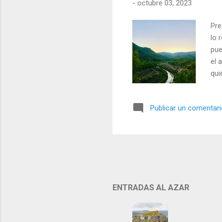
-
octubre 03, 2023
Pre
lo 
pue
el 
qui
pue
est
Publicar un comentar
nad
ENTRADAS AL AZAR