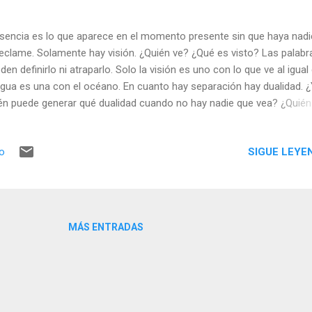
sencia es lo que aparece en el momento presente sin que haya nadi
reclame. Solamente hay visión. ¿Quién ve? ¿Qué es visto? Las palabr
den definirlo ni atraparlo. Solo la visión es uno con lo que ve al igual
agua es una con el océano. En cuanto hay separación hay dualidad. 
én puede generar qué dualidad cuando no hay nadie que vea? ¿Quién
de diferenciar entre el que ve y lo visto sin dejar de ser visión, sin de
ar presente? Este es el único instante que puede ser visto y a la vez
SIGUE LEYE
io
ie vio.
MÁS ENTRADAS