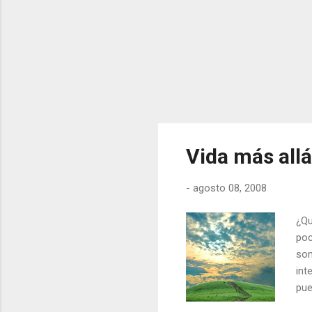
Vida más allá
-
agosto 08, 2008
¿Qu
poc
som
int
pue
rac