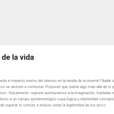
 de la vida
eda el impacto eterno del silencio en la herida de la muerte? Nadie 
os se atreven a contestar. Proponer que exista algo más allá de lo 
os -físicamente- supone aventurarnos a la imaginación, trasladar e
electo a un campo epistemológico cuya lógica y objetividad concept
de superar lo común; e incluso violar la legitimidad de los actos
ionales. Pero, ¿qué otra pregunta más importante que esa puede ha