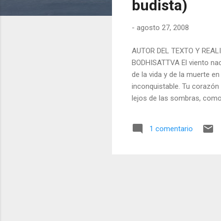
budista)
d
a
-
agosto 27, 2008
s
AUTOR DEL TEXTO Y REAL
BODHISATTVA El viento nace
de la vida y de la muerte e
inconquistable. Tu corazón 
lejos de las sombras, como 
de lo efímero. Vives sin pr
reconoce y aplacas la ira d
1 comentario
eso te has ganado a ti mis
Tu entrega es tu regalo, y 
luz, te proyectas de inmedi
miran el s...