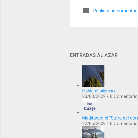
el 
Publicar un comentar
est
ser
que
pos
sob
ten
ENTRADAS AL AZAR
ima
Habla el silencio
23/03/2022 - 0 Comentario
Meditando el "Sutra del cor
22/06/2009 - 0 Comentario