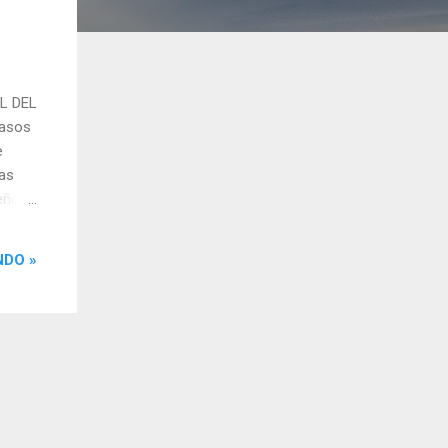
L DEL
pasos
e
nas
eño
 por
NDO »
nsas.
mo la
s