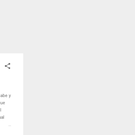
sabe y
que
l
ual
cerse