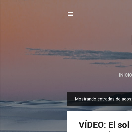
INICI
Mostrando entradas de agos
E
n
t
VÍDEO: El sol
r
a