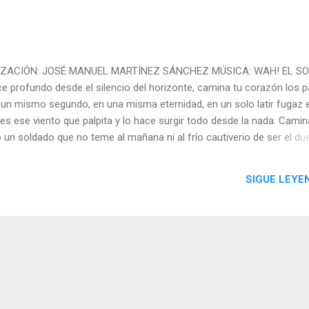
IZACIÓN: JOSÉ MANUEL MARTÍNEZ SÁNCHEZ MÚSICA: WAH! EL SO
 profundo desde el silencio del horizonte, camina tu corazón los 
n un mismo segundo, en una misma eternidad, en un solo latir fugaz 
es ese viento que palpita y lo hace surgir todo desde la nada. Cami
un soldado que no teme al mañana ni al frío cautiverio de ser el du
isa en una guerra que no temes, porque la materia del temor no te
e los injustos regalando tu silencio. Lo das todo a cambio de nada y
SIGUE LEYE
mo. Eres el Buda de la entrega, del amor que no desespera recompe
tu corazón un tesoro que todos buscan afuera. Tú vives dentro, y co
ato en lo oscuro, otorgando claridad y destellos de pureza. Los otro