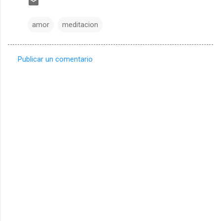
amor
meditacion
Publicar un comentario
C
o
m
e
n
t
a
r
i
o
s