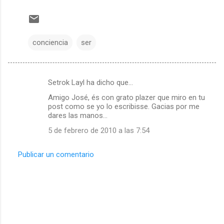
conciencia
ser
Setrok Layl ha dicho que…
C
Amigo José, és con grato plazer que miro en tu
o
post como se yo lo escribisse. Gacias por me
m
dares las manos...
e
5 de febrero de 2010 a las 7:54
n
Publicar un comentario
t
a
r
i
o