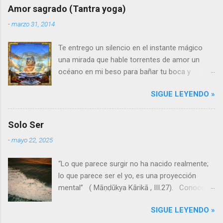
Amor sagrado (Tantra yoga)
-
marzo 31, 2014
Te entrego un silencio en el instante mágico
una mirada que hable torrentes de amor un
océano en mi beso para bañar tu boca y
estremecer tu alma Te entrego un corazón
SIGUE LEYENDO »
sereno que acaricie el tuyo y te ame con
latidos infinitos En la caricia y en el aroma el
amor se dilata, crece y se alarga entre
Solo Ser
instantes eternos penetrando a lo sagrado Mi
-
mayo 22, 2025
cuerpo se funde con el tuyo creando un solo
cuerpo jugando más allá del tiempo y de la
“Lo que parece surgir no ha nacido realmente;
mente mirando a lo divino en la verdad del ser
lo que parece ser el yo, es una proyección
entregado El olor de los bosques, de la piel, del
mental” ( Māṇḍūkya Kārikā , III.27). Conocer
viento y del incienso, de los ríos
al Ser no es descubrir algo nuevo, sino
desbordantes... todo es melodía de amantes,
SIGUE LEYENDO »
presenciar lo que Eres. Al mirar hacia dentro, el
de eternidades... Y nuestros cuerpos se rozan,