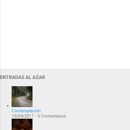
e
n
t
a
r
i
o
s
ENTRADAS AL AZAR
Contemplación
10/04/2017 - 0 Comentarios