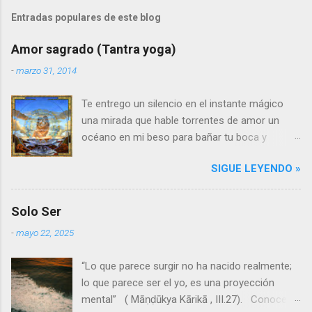
Entradas populares de este blog
Amor sagrado (Tantra yoga)
-
marzo 31, 2014
Te entrego un silencio en el instante mágico
una mirada que hable torrentes de amor un
océano en mi beso para bañar tu boca y
estremecer tu alma Te entrego un corazón
SIGUE LEYENDO »
sereno que acaricie el tuyo y te ame con
latidos infinitos En la caricia y en el aroma el
amor se dilata, crece y se alarga entre
Solo Ser
instantes eternos penetrando a lo sagrado Mi
-
mayo 22, 2025
cuerpo se funde con el tuyo creando un solo
cuerpo jugando más allá del tiempo y de la
“Lo que parece surgir no ha nacido realmente;
mente mirando a lo divino en la verdad del ser
lo que parece ser el yo, es una proyección
entregado El olor de los bosques, de la piel, del
mental” ( Māṇḍūkya Kārikā , III.27). Conocer
viento y del incienso, de los ríos