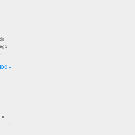
 de
rego
icia y
NDO »
erpo
l ser
ríos
erpos
elan,
a
rir
e