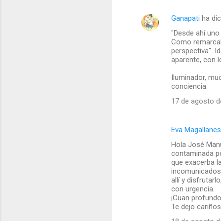
Ganapati
ha di
C
"Desde ahí uno 
o
Como remarcab
m
perspectiva". I
aparente, con l
e
Iluminador, mu
n
conciencia.
t
17 de agosto d
a
r
Eva Magallanes
i
Hola José Manuel
o
contaminada po
s
que exacerba la
incomunicados..
allí y disfruta
con urgencia.
¡Cuan profundo 
Te dejo cariños