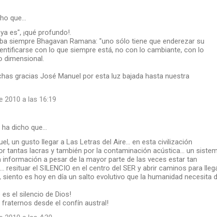
cho que…
ya es", ¡qué profundo!.
a siempre Bhagavan Ramana: "uno sólo tiene que enderezar su
dentificarse con lo que siempre está, no con lo cambiante, con lo
o dimensional.
chas gracias José Manuel por esta luz bajada hasta nuestra
e 2010 a las 16:19
ha dicho que…
, un gusto llegar a Las Letras del Aire... en esta civilización
r tantas lacras y también por la contaminación acústica... un siste
 información a pesar de la mayor parte de las veces estar tan
. resituar el SILENCIO en el centro del SER y abrir caminos para lleg
rlo, siento es hoy en día un salto evolutivo que la humanidad necesita 
es el silencio de Dios!
 fraternos desde el confín austral!