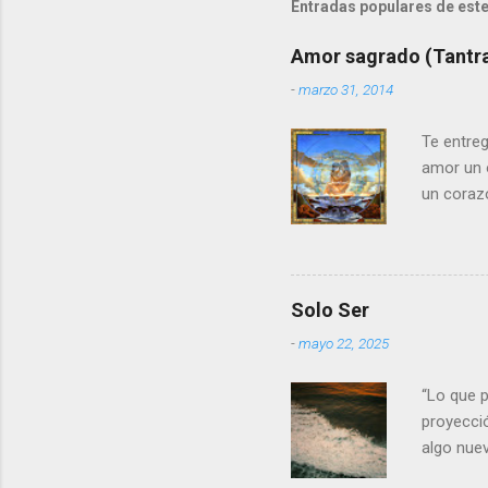
Entradas populares de este
Amor sagrado (Tantr
-
marzo 31, 2014
Te entreg
amor un 
un corazó
en el aro
penetran
jugando m
entregado
Solo Ser
desbordan
-
mayo 22, 2025
se rozan,
corazón 
“Lo que p
son avat
proyecció
algo nuev
disuelve,