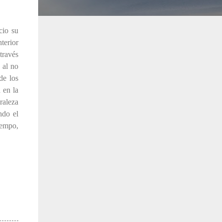
cio su
terior
través
 al no
de los
 en la
raleza
ndo el
iempo,