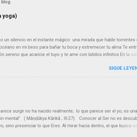
 blog
a yoga)
o un silencio en el instante mágico una mirada que hable torrentes
océano en mi beso para bañar tu boca y estremecer tu alma Te ent
n sereno que acaricie el tuyo y te ame con latidos infinitos En la car
ma el amor se dilata, crece y se alarga entre instantes eternos
SIGUE LEYE
do a lo sagrado Mi cuerpo se funde con el tuyo creando un solo cu
ás allá del tiempo y de la mente mirando a lo divino en la verdad de
 El olor de los bosques, de la piel, del viento y del incienso, de los 
tes... todo es melodía de amantes, de eternidades... Y nuestros cu
 se acarician en la meditación del tacto y del aroma, en el tantra del
profundo que sabe que dos cuerpos mortales, cuando se aman y vu
arece surgir no ha nacido realmente; lo que parece ser el yo, es un
ares y dioses Vídeo-poema:
n mental” ( Māṇḍūkya Kārikā , III.27). Conocer al Ser no es descub
o, sino presenciar lo que Eres. Al mirar hacia dentro, el que busca s
 y solo queda el Ser: sin nombre, sin forma, sin segundo. Serlo es