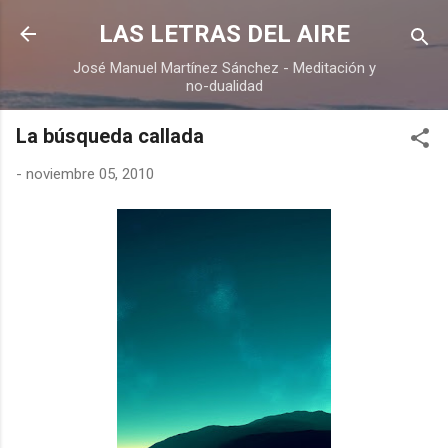
Ir al contenido principal
LAS LETRAS DEL AIRE
José Manuel Martínez Sánchez - Meditación y
no-dualidad
La búsqueda callada
-
noviembre 05, 2010