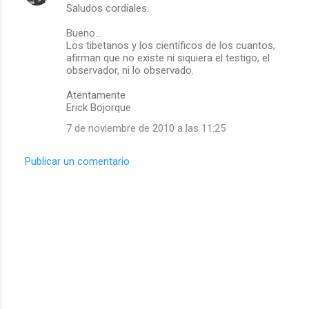
Saludos cordiales.
o
m
Bueno...
Los tibetanos y los científicos de los cuantos,
e
afirman que no existe ni siquiera el testigo, el
observador, ni lo observado.
n
t
Atentamente
Erick Bojorque
a
7 de noviembre de 2010 a las 11:25
r
i
Publicar un comentario
o
s