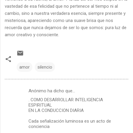
vastedad de esa felicidad que no pertenece al tiempo ni al
cambio, sino a nuestra verdadera esencia, siempre presente y
misteriosa, apareciendo como una suave brisa que nos
recuerda que nunca dejamos de ser lo que somos: pura luz de
amor creativo y consciente.
amor
silencio
Anónimo ha dicho que…
C
. COMO DESARROLLAR INTELIGENCIA
o
ESPIRITUAL
m
EN LA CONDUCCION DIARIA
e
Cada señalización luminosa es un acto de
conciencia
n