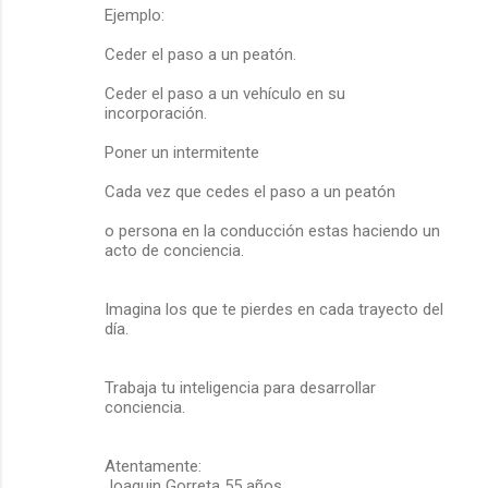
t
Ejemplo:
a
Ceder el paso a un peatón.
r
Ceder el paso a un vehículo en su
i
incorporación.
o
Poner un intermitente
s
Cada vez que cedes el paso a un peatón
o persona en la conducción estas haciendo un
acto de conciencia.
Imagina los que te pierdes en cada trayecto del
día.
Trabaja tu inteligencia para desarrollar
conciencia.
Atentamente:
Joaquin Gorreta 55 años