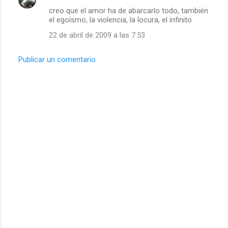
C
creo que el amor ha de abarcarlo todo, también
o
el egoísmo, la violencia, la locura, el infinito
m
22 de abril de 2009 a las 7:53
e
n
Publicar un comentario
t
a
r
i
o
s