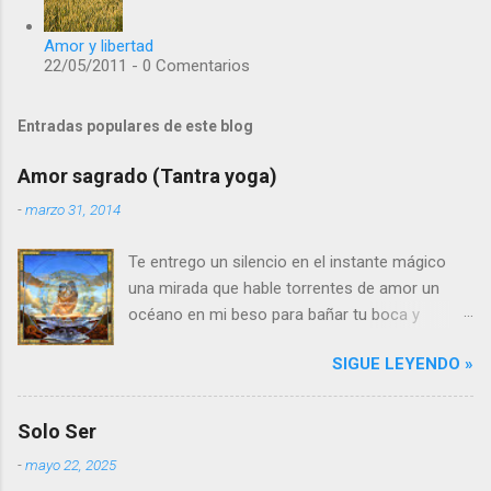
Amor y libertad
22/05/2011 - 0 Comentarios
Entradas populares de este blog
Amor sagrado (Tantra yoga)
-
marzo 31, 2014
Te entrego un silencio en el instante mágico
una mirada que hable torrentes de amor un
océano en mi beso para bañar tu boca y
estremecer tu alma Te entrego un corazón
SIGUE LEYENDO »
sereno que acaricie el tuyo y te ame con
latidos infinitos En la caricia y en el aroma el
amor se dilata, crece y se alarga entre
Solo Ser
instantes eternos penetrando a lo sagrado Mi
-
mayo 22, 2025
cuerpo se funde con el tuyo creando un solo