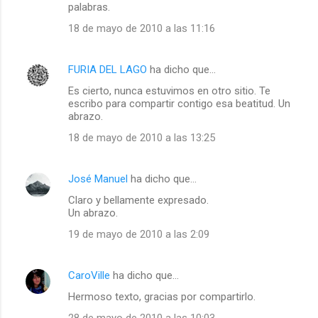
e
palabras.
n
18 de mayo de 2010 a las 11:16
t
a
FURIA DEL LAGO
ha dicho que…
r
Es cierto, nunca estuvimos en otro sitio. Te
i
escribo para compartir contigo esa beatitud. Un
abrazo.
o
18 de mayo de 2010 a las 13:25
s
José Manuel
ha dicho que…
Claro y bellamente expresado.
Un abrazo.
19 de mayo de 2010 a las 2:09
CaroVille
ha dicho que…
Hermoso texto, gracias por compartirlo.
28 de mayo de 2010 a las 10:03