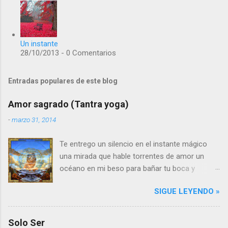
Un instante
28/10/2013 - 0 Comentarios
Entradas populares de este blog
Amor sagrado (Tantra yoga)
-
marzo 31, 2014
Te entrego un silencio en el instante mágico
una mirada que hable torrentes de amor un
océano en mi beso para bañar tu boca y
estremecer tu alma Te entrego un corazón
SIGUE LEYENDO »
sereno que acaricie el tuyo y te ame con
latidos infinitos En la caricia y en el aroma el
amor se dilata, crece y se alarga entre
Solo Ser