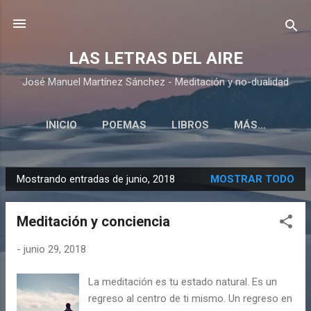
Ir al contenido principal
LAS LETRAS DEL AIRE
José Manuel Martínez Sánchez - Meditación y no-dualidad
INICIO
POEMAS
LIBROS
MÁS…
Mostrando entradas de junio, 2018
MOSTRAR TODO
E
n
Meditación y conciencia
t
r
-
junio 29, 2018
a
d
La meditación es tu estado natural. Es un
a
regreso al centro de ti mismo. Un regreso en