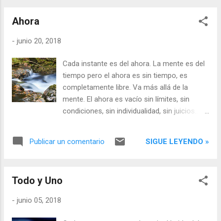
un espacio abierto y vacío que permite que
todo sea como es. La meditación es la
Ahora
sincronía co...
-
junio 20, 2018
Cada instante es del ahora. La mente es del
tiempo pero el ahora es sin tiempo, es
completamente libre. Va más allá de la
mente. El ahora es vacío sin límites, sin
condiciones, sin individualidad, sin juicios... El
ahora es el enlace directo a la paz interior:
nuestro espacio silencioso de inocente
SIGUE LEYENDO »
Publicar un comentario
presencia...
Todo y Uno
-
junio 05, 2018