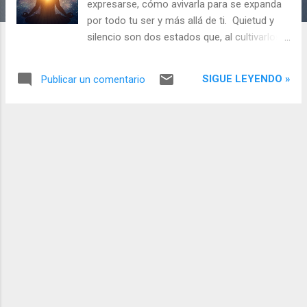
s
expresarse, cómo avivarla para se expanda
por todo tu ser y más allá de ti. Quietud y
silencio son dos estados que, al cultivarlos
en meditación, generan que la luz del ser
brote a cada instante, en forma de gozo y
SIGUE LEYENDO »
Publicar un comentario
plenitud.