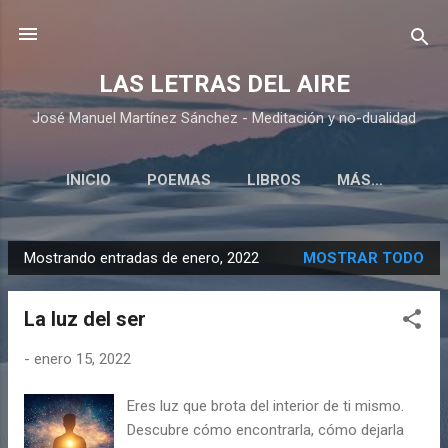
Ir al contenido principal
LAS LETRAS DEL AIRE
José Manuel Martínez Sánchez - Meditación y no-dualidad
INICIO
POEMAS
LIBROS
MÁS…
Mostrando entradas de enero, 2022
MOSTRAR TODO
E
n
La luz del ser
t
r
-
enero 15, 2022
a
d
Eres luz que brota del interior de ti mismo.
a
Descubre cómo encontrarla, cómo dejarla