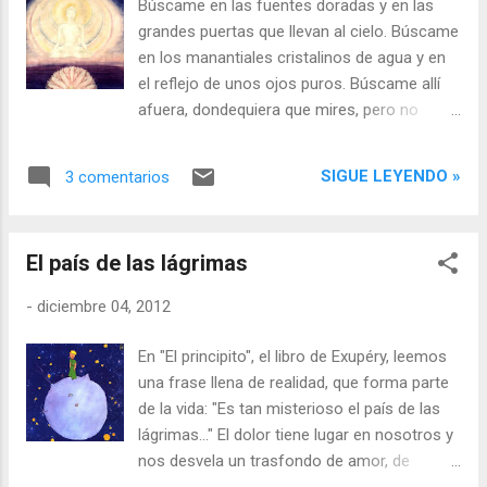
Búscame en las fuentes doradas y en las
grandes puertas que llevan al cielo. Búscame
en los manantiales cristalinos de agua y en
el reflejo de unos ojos puros. Búscame allí
afuera, dondequiera que mires, pero no
olvides que estoy dentro, que me ves
siempre desde dentro tuyo. Que eres tú
SIGUE LEYENDO »
3 comentarios
mismo lo que ves. El final de la búsqueda es
el eterno encuentro. Siempre hemos sido lo
mismo: el mismo cielo, el mismo mar, el
El país de las lágrimas
mismo silencio… Siempre hemos
contemplado el mismo infinito al mirarnos, la
-
diciembre 04, 2012
luz revelada del alma, el amor sin espejismo.
Una vez el silencio nos dejó sin palabras, el
En "El principito", el libro de Exupéry, leemos
mundo se hizo mudo y se reveló la verdad
una frase llena de realidad, que forma parte
como un continente de luz enamorada. Y en
de la vida: "Es tan misterioso el país de las
ese silencio hablaron las almas: Ven, te dije,
lágrimas..." El dolor tiene lugar en nosotros y
regresemos a la luz. Ven, como el viento,
nos desvela un trasfondo de amor, de
directo al sentir del tacto consciente, directo