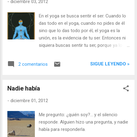
-
diciembre 03, 2012
En el yoga se busca sentir el ser. Cuando lo
das todo en el yoga, cuando no pides de él
sino que lo das todo por él, el yoga es la
unión, es la evidencia de tu ser. Entonces ni
siquiera buscas sentir tu ser, porque ya lo
has dado. Y dándolo todo de nuevo, vuelves
a él.
SIGUE LEYENDO »
2 comentarios
Nadie había
-
diciembre 01, 2012
‎Me pregunto: ¿quién soy?... y el silencio
responde. Alguien hizo una pregunta, y nadie
había para responderla.