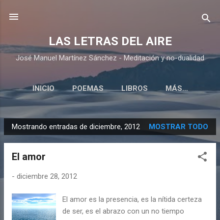
Ir al contenido principal
LAS LETRAS DEL AIRE
José Manuel Martínez Sánchez - Meditación y no-dualidad
INICIO
POEMAS
LIBROS
MÁS…
Mostrando entradas de diciembre, 2012
MOSTRAR TODO
E
n
El amor
t
r
-
diciembre 28, 2012
a
d
El amor es la presencia, es la nítida certeza
a
de ser, es el abrazo con un no tiempo