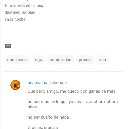
El mar está en calma,
duermen las olas
en la noche.
conciencia
ego
no dualidad
poesia
zen
arianna
ha dicho que…
C
Que bello amigo, me quedo con ganas de más
o
m
no ser más de lo que ya soy.... vivir ahora, ahora,
ahora
e
no ser dueño de nada
n
t
Gracias, gracias