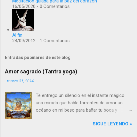
Meditación guiada para la paz del corazón
16/05/2020 - 0 Comentarios
Al fin
24/09/2012 - 1 Comentarios
Entradas populares de este blog
Amor sagrado (Tantra yoga)
-
marzo 31, 2014
Te entrego un silencio en el instante mágico
una mirada que hable torrentes de amor un
océano en mi beso para bañar tu boca y
estremecer tu alma Te entrego un corazón
SIGUE LEYENDO »
sereno que acaricie el tuyo y te ame con
latidos infinitos En la caricia y en el aroma el