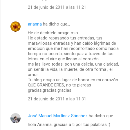
a
21 de junio de 2011 a las 11:21
r
i
arianna
ha dicho que…
o
He de decírtelo amigo mio
s
He estado repasando tus entradas, tus
maravillosas entradas y han caído lágrimas de
emoción que me han reconfortado como hacía
tiempo no ocurría, siento paz a través de tus
letras en el aire que llegan al corazón
me las llevo todas, son una delicia, una claridad,
un sentir la vida, la muerte, de otra forma , el
amor....
Tu blog ocupa un lugar de honor en mi corazón
QUE GRANDE ERES, no te pierdas
gracias,gracias,gracias
21 de junio de 2011 a las 11:31
José Manuel Martínez Sánchez
ha dicho que…
hola Arianna, gracias a ti por tus palabras :)